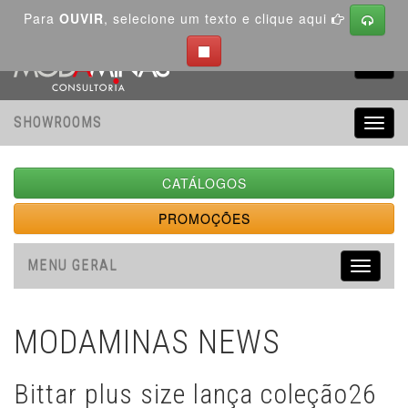
Para
OUVIR
, selecione um texto e clique aqui
Toggl
navig
SHOWROOMS
Toggl
navig
CATÁLOGOS
PROMOÇÕES
MENU GERAL
Toggle
navigati
MODAMINAS NEWS
Bittar plus size lança coleção26