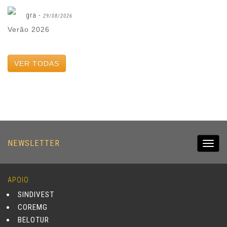
gra -
29/08/2026
Verão 2026
VER TODAS
NEWSLETTER
Toggl
navig
APOIO
SINDIVEST
COREMG
BELOTUR