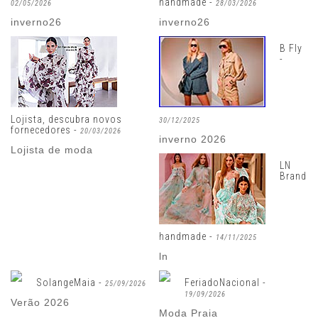
handmade -
02/05/2026
28/03/2026
inverno26
inverno26
B Fly
-
Lojista, descubra novos
30/12/2025
fornecedores -
20/03/2026
inverno 2026
Lojista de moda
LN
Brand
handmade -
14/11/2025
ln
SolangeMaia -
FeriadoNacional -
25/09/2026
19/09/2026
Verão 2026
Moda Praia