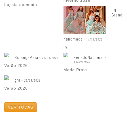
inverno 2026
Lojista de moda
LN
Brand
handmade -
14/11/2025
ln
SolangeMaia -
FeriadoNacional -
25/09/2026
19/09/2026
Verão 2026
Moda Praia
gra -
29/08/2026
Verão 2026
VER TODAS