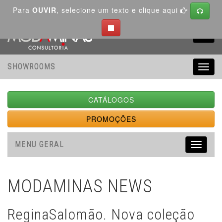
Para
OUVIR
, selecione um texto e clique aqui
Toggl
navig
SHOWROOMS
Toggl
navig
CATÁLOGOS
PROMOÇÕES
MENU GERAL
Toggle
navigati
MODAMINAS NEWS
ReginaSalomão. Nova coleção