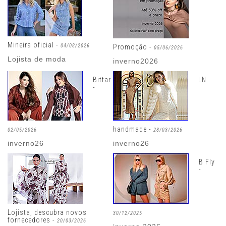
Mineira oficial -
04/08/2026
Promoção -
05/06/2026
Lojista de moda
inverno2026
Bittar
LN
-
handmade -
02/05/2026
28/03/2026
inverno26
inverno26
B Fly
-
Lojista, descubra novos
30/12/2025
fornecedores -
20/03/2026