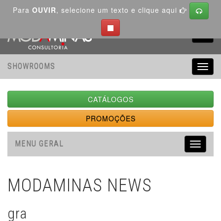
Para
OUVIR
, selecione um texto e clique aqui
Toggl
navig
SHOWROOMS
Toggl
navig
CATÁLOGOS
PROMOÇÕES
MENU GERAL
Toggle
navigati
MODAMINAS NEWS
gra