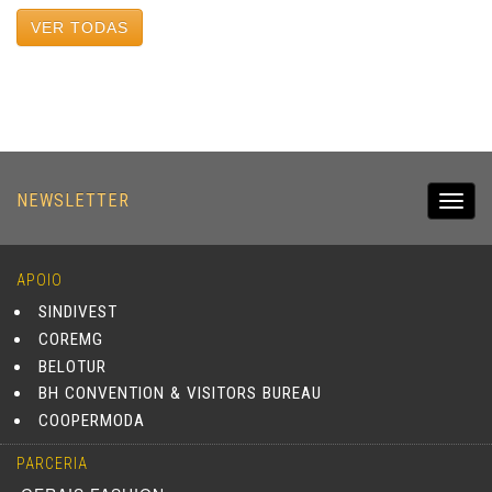
VER TODAS
NEWSLETTER
Toggl
navig
APOIO
SINDIVEST
COREMG
BELOTUR
BH CONVENTION & VISITORS BUREAU
COOPERMODA
PARCERIA