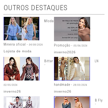
OUTROS DESTAQUES
Mloda
Mineira oficial -
04/08/2026
Promoção -
05/06/2026
Lojista de moda
inverno2026
Bittar
LN
-
handmade -
02/05/2026
28/03/2026
inverno26
inverno26
B Fly
-