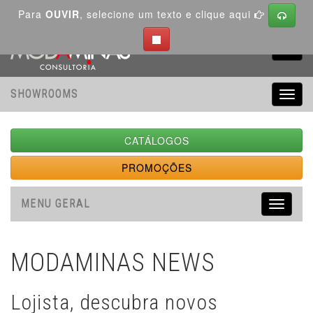
Para
OUVIR
, selecione um texto e clique aqui
Toggl
navig
SHOWROOMS
Toggl
navig
CATÁLOGOS
PROMOÇÕES
MENU GERAL
Toggle
navigati
MODAMINAS NEWS
Lojista, descubra novos