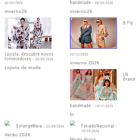
handmade -
02/05/2026
28/03/2026
inverno26
inverno26
B Fly
-
Lojista, descubra novos
30/12/2025
fornecedores -
20/03/2026
inverno 2026
Lojista de moda
LN
Brand
handmade -
14/11/2025
ln
SolangeMaia -
FeriadoNacional -
25/09/2026
19/09/2026
Verão 2026
Moda Praia