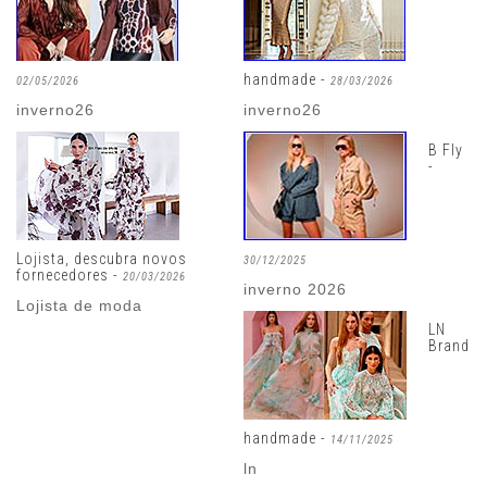
handmade -
02/05/2026
28/03/2026
inverno26
inverno26
B Fly
-
Lojista, descubra novos
30/12/2025
fornecedores -
20/03/2026
inverno 2026
Lojista de moda
LN
Brand
handmade -
14/11/2025
ln