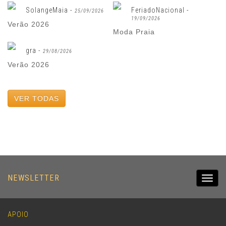
SolangeMaia -
FeriadoNacional -
25/09/2026
19/09/2026
Verão 2026
Moda Praia
gra -
29/08/2026
Verão 2026
VER TODAS
NEWSLETTER
Toggl
navig
APOIO