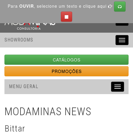
Para
OUVIR
, selecione um texto e clique aqui
Toggl
navig
SHOWROOMS
Toggl
navig
CATÁLOGOS
PROMOÇÕES
MENU GERAL
Toggle
navigati
MODAMINAS NEWS
Bittar