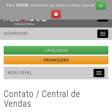
Para
OUVIR
, selecione um texto e clique aqui
Toggl
navig
SHOWROOMS
Toggl
navig
CATÁLOGOS
PROMOÇÕES
MENU GERAL
Toggle
navigati
Contato / Central de
Vendas