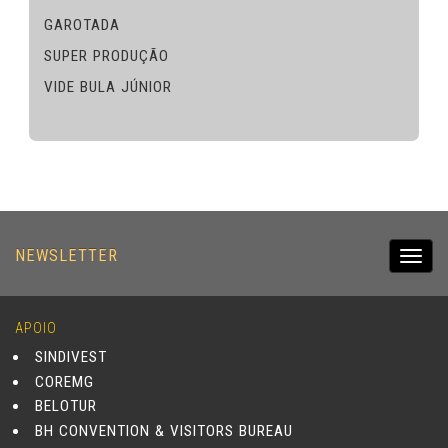
GAROTADA
SUPER PRODUÇÃO
VIDE BULA JÚNIOR
NEWSLETTER
Toggl
navig
APOIO
SINDIVEST
COREMG
BELOTUR
BH CONVENTION & VISITORS BUREAU