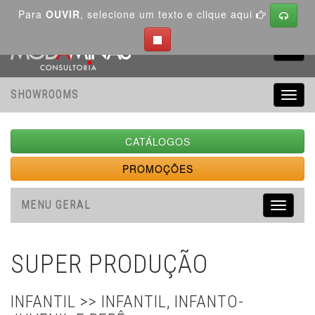
Para
OUVIR
, selecione um texto e clique aqui
Toggl
navig
SHOWROOMS
Toggl
navig
CATÁLOGOS
PROMOÇÕES
MENU GERAL
Toggle
navigati
SUPER PRODUÇÃO
INFANTIL >> INFANTIL, INFANTO-