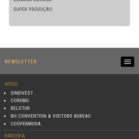
SUPER PRODUÇÃO
NEWSLETTER
Toggl
navig
APOIO
SINDIVEST
COREMG
BELOTUR
BH CONVENTION & VISITORS BUREAU
COOPERMODA
PARCERIA