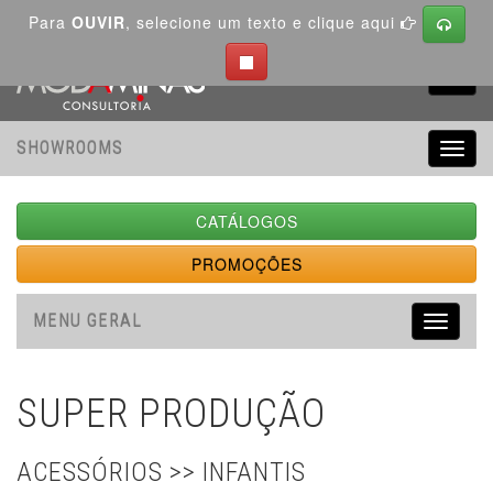
Para
OUVIR
, selecione um texto e clique aqui
Toggl
navig
SHOWROOMS
Toggl
navig
CATÁLOGOS
PROMOÇÕES
MENU GERAL
Toggle
navigati
SUPER PRODUÇÃO
ACESSÓRIOS >> INFANTIS