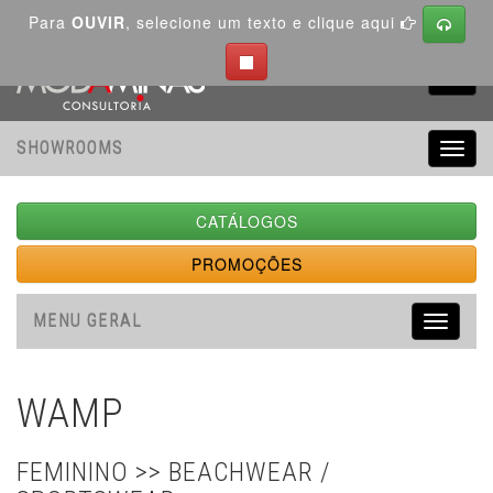
Para
OUVIR
, selecione um texto e clique aqui
Toggl
navig
SHOWROOMS
Toggl
navig
CATÁLOGOS
PROMOÇÕES
MENU GERAL
Toggle
navigati
WAMP
FEMININO >> BEACHWEAR /