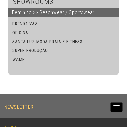
SHOWROOMS
Feminino >> Beachwear / Sportswear
BRENDA VAZ
OF SINA
SANTA LUZ MODA PRAIA E FITNESS
SUPER PRODUÇÃO
WAMP
NEWSLETTER
Toggl
navig