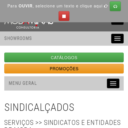
Para
OUVIR
, selecione um texto e clique aqui
Toggl
navig
SHOWROOMS
Toggl
navig
CATÁLOGOS
PROMOÇÕES
MENU GERAL
Toggle
navigati
SINDICALÇADOS
SERVIÇOS >> SINDICATOS E ENTIDADES