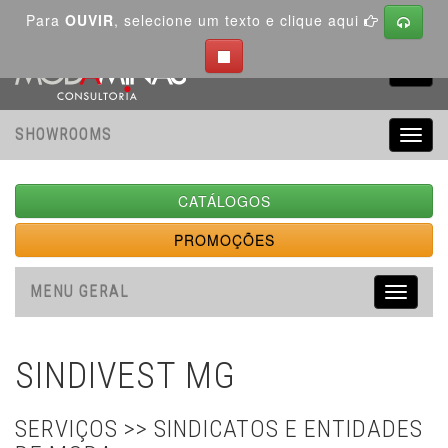
Para
OUVIR
, selecione um texto e clique aqui
Toggl
navig
SHOWROOMS
Toggl
navig
CATÁLOGOS
PROMOÇÕES
MENU GERAL
Toggle
navigati
SINDIVEST MG
SERVIÇOS >> SINDICATOS E ENTIDADES