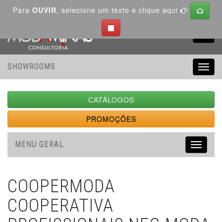
Para
OUVIR
, selecione um texto e clique aqui
Toggl
navig
SHOWROOMS
Toggl
navig
CATÁLOGOS
PROMOÇÕES
MENU GERAL
Toggle
navigati
COOPERMODA
COOPERATIVA