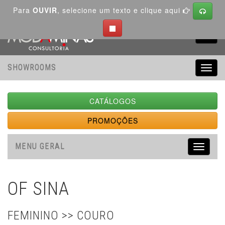
Para
OUVIR
, selecione um texto e clique aqui
Toggl
navig
SHOWROOMS
Toggl
navig
CATÁLOGOS
PROMOÇÕES
MENU GERAL
Toggle
navigati
OF SINA
FEMININO >> COURO