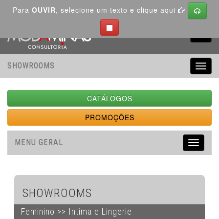
Para
OUVIR
, selecione um texto e clique aqui
Toggl
navig
SHOWROOMS
Toggl
navig
CATÁLOGOS
PROMOÇÕES
MENU GERAL
Toggle
navigati
SHOWROOMS
Feminino >> Intima e Lingerie