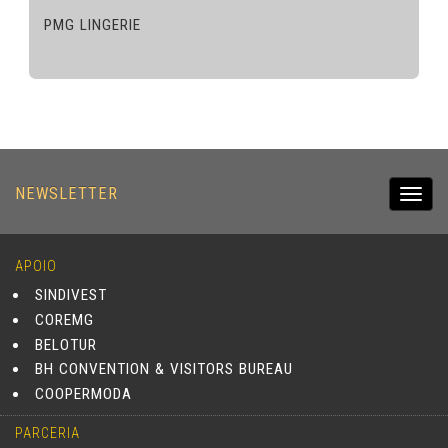
PMG LINGERIE
NEWSLETTER
Toggl
navig
APOIO
SINDIVEST
COREMG
BELOTUR
BH CONVENTION & VISITORS BUREAU
COOPERMODA
PARCERIA