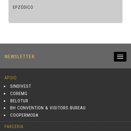
EPZÓDICO
NEWSLETTER
Toggl
navig
APOIO
SINDIVEST
COREMG
BELOTUR
BH CONVENTION & VISITORS BUREAU
COOPERMODA
PARCERIA