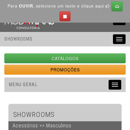
Para
OUVIR
, selecione um texto e clique aqui
Toggl
navig
SHOWROOMS
Toggl
navig
CATÁLOGOS
PROMOÇÕES
MENU GERAL
Toggle
navigati
SHOWROOMS
Acessórios >> Masculinos