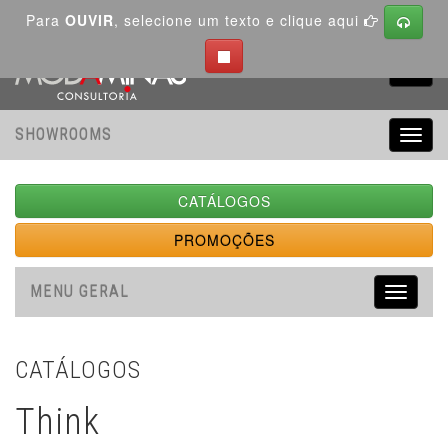
Para
OUVIR
, selecione um texto e clique aqui
Toggl
navig
SHOWROOMS
Toggl
navig
CATÁLOGOS
PROMOÇÕES
MENU GERAL
Toggle
navigati
CATÁLOGOS
Think