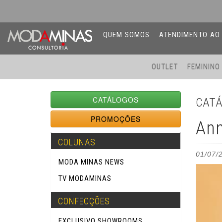
QUEM SOMOS
ATENDIMENTO AO 
OUTLET
FEMININ
CATÁLOGOS
CAT
PROMOÇÕES
Ann
COLUNAS
01/07/
MODA MINAS NEWS
TV MODAMINAS
CONFECÇÕES
EXCLUSIVO SHOWROOMS