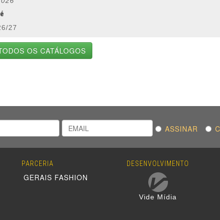
2026
lé
26/27
TODOS OS CATÁLOGOS
ASSINAR
PARCERIA
DESENVOLVIMENTO
GERAIS FASHION
Vide Mídia