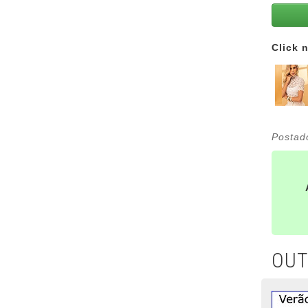
Click 
Postad
OUT